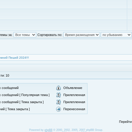
темы за:
Сортировать по:
мний Пеший 2024!!!
ти: 10
х сообщений
Объявление
 сообщений [ Популярная тема ]
Прилепленная
 сообщений [ Тема закрыта ]
Прилепленная
ий [ Тема закрыта ]
Перенесенная
Перейти
Powered by
phpBB
© 2000, 2002, 2005, 2007 phpBB Group.