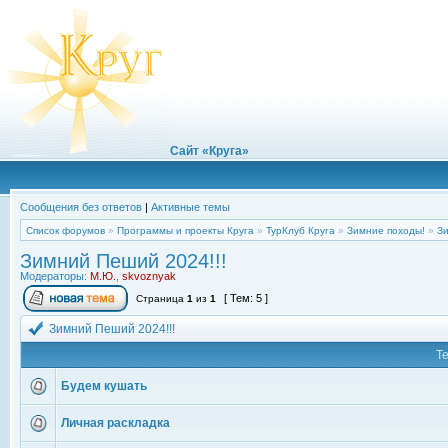
Сайт «Круга»
Сообщения без ответов
|
Активные темы
Список форумов
»
Программы и проекты Круга
»
ТурКлуб Круга
»
Зимние походы!
»
Зи
Зимний Пеший 2024!!!
Модераторы:
М.Ю.
,
skvoznyak
[ Тем: 5 ]
Страница
1
из
1
Зимний Пеший 2024!!!
Т
Будем кушать
Личная раскладка