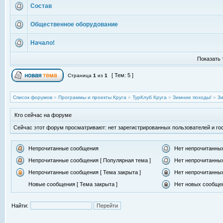
Состав
Общественное оборудование
Начало!
Показать 
[ Тем: 5 ]
Страница
1
из
1
Список форумов
»
Программы и проекты Круга
»
ТурКлуб Круга
»
Зимние походы!
»
Зи
Кто сейчас на форуме
Сейчас этот форум просматривают: нет зарегистрированных пользователей и гос
Непрочитанные сообщения
Нет непрочитанны
Непрочитанные сообщения [ Популярная тема ]
Нет непрочитанных
Непрочитанные сообщения [ Тема закрыта ]
Нет непрочитанных
Новые сообщения [ Тема закрыта ]
Нет новых сообщен
Найти: