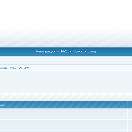
Регистрация
•
FAQ
•
Поиск
•
Вход
мний Пеший 2024!!!
емы