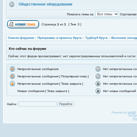
Общественное оборудование
Показать темы за:
Сортироват
Страница
1
из
1
[ Тем: 3 ]
Список форумов
»
Программы и проекты Круга
»
ТурКлуб Круга
»
Весенние поход
Кто сейчас на форуме
Сейчас этот форум просматривают: нет зарегистрированных пользователей и гости:
Непрочитанные сообщения
Нет непрочитанных с
Непрочитанные сообщения [ Популярная тема ]
Нет непрочитанных со
Непрочитанные сообщения [ Тема закрыта ]
Нет непрочитанных со
Новые сообщения [ Тема закрыта ]
Нет новых сообщений [
Найти:
Powered by
phpBB
Desig
Ру