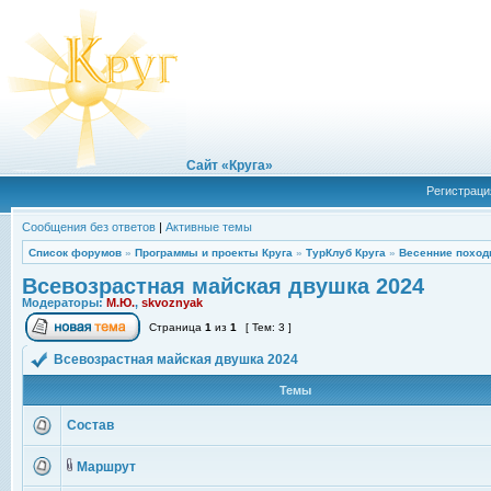
Сайт «Круга»
Регистраци
Сообщения без ответов
|
Активные темы
Список форумов
»
Программы и проекты Круга
»
ТурКлуб Круга
»
Весенние поход
Всевозрастная майская двушка 2024
Модераторы:
М.Ю.
,
skvoznyak
Страница
1
из
1
[ Тем: 3 ]
Всевозрастная майская двушка 2024
Темы
Состав
Маршрут