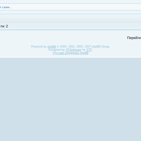
 сами...
ти: 2
Перейти
Powered by
phpBB
© 2000, 2002, 2005, 2007 phpBB Group.
Designed by
STSoftware
for
PTF
.
Русская поддержка phpBB