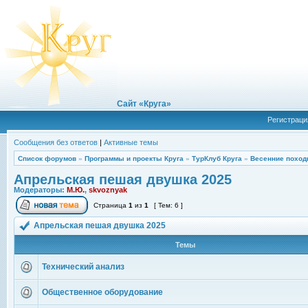
Сайт «Круга»
Регистраци
Сообщения без ответов
|
Активные темы
Список форумов
»
Программы и проекты Круга
»
ТурКлуб Круга
»
Весенние поход
Апрельская пешая двушка 2025
Модераторы:
М.Ю.
,
skvoznyak
Страница
1
из
1
[ Тем: 6 ]
Апрельская пешая двушка 2025
Темы
Технический анализ
Общественное оборудование