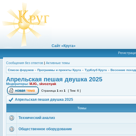
Сайт «Круга»
Регистраци
Сообщения без ответов
|
Активные темы
Список форумов
»
Программы и проекты Круга
»
ТурКлуб Круга
»
Весенние поход
Апрельская пешая двушка 2025
Модераторы:
М.Ю.
,
skvoznyak
Страница
1
из
1
[ Тем: 6 ]
Апрельская пешая двушка 2025
Темы
Технический анализ
Общественное оборудование