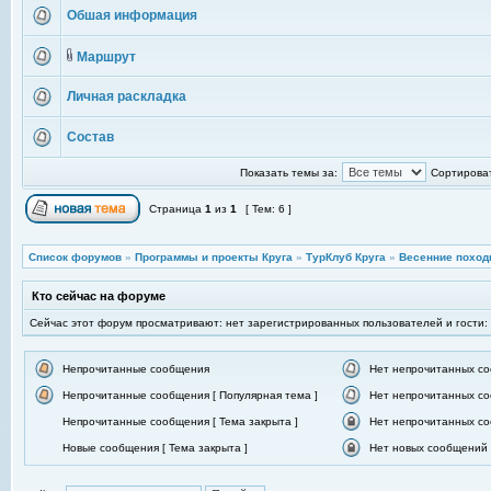
Обшая информация
Маршрут
Личная раскладка
Состав
Показать темы за:
Сортироват
Страница
1
из
1
[ Тем: 6 ]
Список форумов
»
Программы и проекты Круга
»
ТурКлуб Круга
»
Весенние поход
Кто сейчас на форуме
Сейчас этот форум просматривают: нет зарегистрированных пользователей и гости:
Непрочитанные сообщения
Нет непрочитанных с
Непрочитанные сообщения [ Популярная тема ]
Нет непрочитанных со
Непрочитанные сообщения [ Тема закрыта ]
Нет непрочитанных со
Новые сообщения [ Тема закрыта ]
Нет новых сообщений [