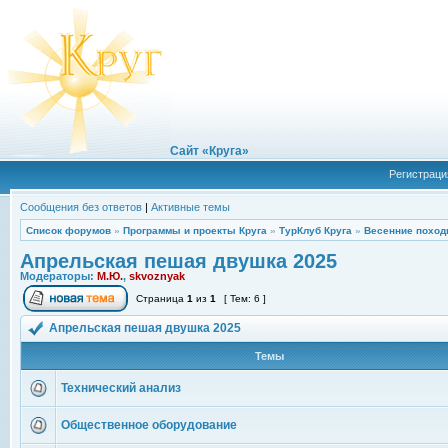
Сайт «Круга»
Регистраци
Сообщения без ответов
|
Активные темы
Список форумов
»
Программы и проекты Круга
»
ТурКлуб Круга
»
Весенние поход
Апрельская пешая двушка 2025
Модераторы:
М.Ю.
,
skvoznyak
Страница
1
из
1
[ Тем: 6 ]
Апрельская пешая двушка 2025
Темы
Технический анализ
Общественное оборудование