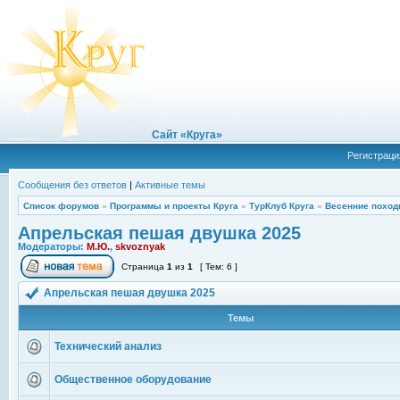
Сайт «Круга»
Регистраци
Сообщения без ответов
|
Активные темы
Список форумов
»
Программы и проекты Круга
»
ТурКлуб Круга
»
Весенние поход
Апрельская пешая двушка 2025
Модераторы:
М.Ю.
,
skvoznyak
Страница
1
из
1
[ Тем: 6 ]
Апрельская пешая двушка 2025
Темы
Технический анализ
Общественное оборудование