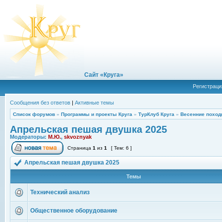
Сайт «Круга»
Регистраци
Сообщения без ответов
|
Активные темы
Список форумов
»
Программы и проекты Круга
»
ТурКлуб Круга
»
Весенние поход
Апрельская пешая двушка 2025
Модераторы:
М.Ю.
,
skvoznyak
Страница
1
из
1
[ Тем: 6 ]
Апрельская пешая двушка 2025
Темы
Технический анализ
Общественное оборудование