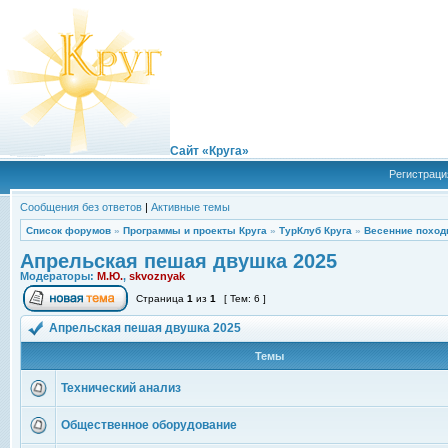
Сайт «Круга»
Регистраци
Сообщения без ответов
|
Активные темы
Список форумов
»
Программы и проекты Круга
»
ТурКлуб Круга
»
Весенние поход
Апрельская пешая двушка 2025
Модераторы:
М.Ю.
,
skvoznyak
Страница
1
из
1
[ Тем: 6 ]
Апрельская пешая двушка 2025
Темы
Технический анализ
Общественное оборудование