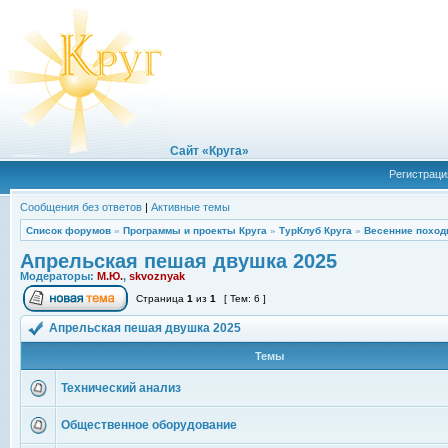
Сайт «Круга»
Регистраци
Сообщения без ответов
|
Активные темы
Список форумов
»
Программы и проекты Круга
»
ТурКлуб Круга
»
Весенние поход
Апрельская пешая двушка 2025
Модераторы:
М.Ю.
,
skvoznyak
Страница
1
из
1
[ Тем: 6 ]
Апрельская пешая двушка 2025
Темы
Технический анализ
Общественное оборудование