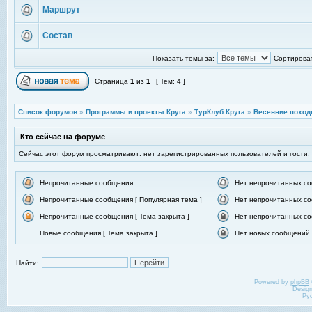
Маршрут
Состав
Показать темы за:
Сортироват
Страница
1
из
1
[ Тем: 4 ]
Список форумов
»
Программы и проекты Круга
»
ТурКлуб Круга
»
Весенние поход
Кто сейчас на форуме
Сейчас этот форум просматривают: нет зарегистрированных пользователей и гости:
Непрочитанные сообщения
Нет непрочитанных с
Непрочитанные сообщения [ Популярная тема ]
Нет непрочитанных со
Непрочитанные сообщения [ Тема закрыта ]
Нет непрочитанных со
Новые сообщения [ Тема закрыта ]
Нет новых сообщений [
Найти:
Powered by
phpBB
Desig
Ру