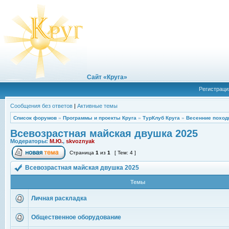
Сайт «Круга»
Регистраци
Сообщения без ответов
|
Активные темы
Список форумов
»
Программы и проекты Круга
»
ТурКлуб Круга
»
Весенние поход
Всевозрастная майская двушка 2025
Модераторы:
М.Ю.
,
skvoznyak
Страница
1
из
1
[ Тем: 4 ]
Всевозрастная майская двушка 2025
Темы
Личная раскладка
Общественное оборудование