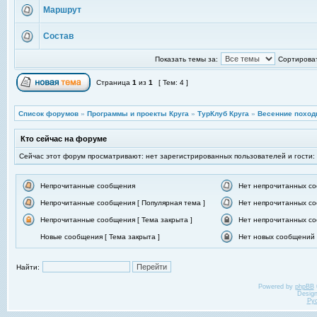
Маршрут
Состав
Показать темы за:
Сортироват
Страница
1
из
1
[ Тем: 4 ]
Список форумов
»
Программы и проекты Круга
»
ТурКлуб Круга
»
Весенние поход
Кто сейчас на форуме
Сейчас этот форум просматривают: нет зарегистрированных пользователей и гости:
Непрочитанные сообщения
Нет непрочитанных с
Непрочитанные сообщения [ Популярная тема ]
Нет непрочитанных со
Непрочитанные сообщения [ Тема закрыта ]
Нет непрочитанных со
Новые сообщения [ Тема закрыта ]
Нет новых сообщений [
Найти:
Powered by
phpBB
Desig
Ру