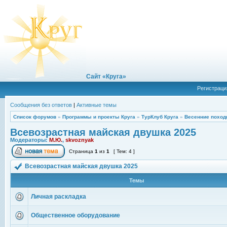
Сайт «Круга»
Регистраци
Сообщения без ответов
|
Активные темы
Список форумов
»
Программы и проекты Круга
»
ТурКлуб Круга
»
Весенние поход
Всевозрастная майская двушка 2025
Модераторы:
М.Ю.
,
skvoznyak
Страница
1
из
1
[ Тем: 4 ]
Всевозрастная майская двушка 2025
Темы
Личная раскладка
Общественное оборудование