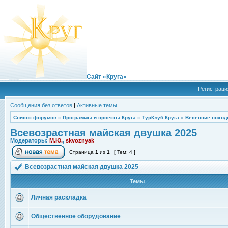
Сайт «Круга»
Регистраци
Сообщения без ответов
|
Активные темы
Список форумов
»
Программы и проекты Круга
»
ТурКлуб Круга
»
Весенние поход
Всевозрастная майская двушка 2025
Модераторы:
М.Ю.
,
skvoznyak
Страница
1
из
1
[ Тем: 4 ]
Всевозрастная майская двушка 2025
Темы
Личная раскладка
Общественное оборудование