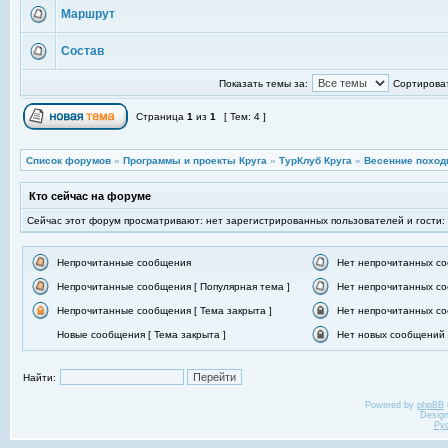
Маршрут
Состав
Показать темы за:
Сортироват
Страница
1
из
1
[ Тем: 4 ]
Список форумов
»
Программы и проекты Круга
»
ТурКлуб Круга
»
Весенние поход
Кто сейчас на форуме
Сейчас этот форум просматривают: нет зарегистрированных пользователей и гости:
Непрочитанные сообщения
Нет непрочитанных с
Непрочитанные сообщения [ Популярная тема ]
Нет непрочитанных со
Непрочитанные сообщения [ Тема закрыта ]
Нет непрочитанных со
Новые сообщения [ Тема закрыта ]
Нет новых сообщений [
Найти:
Powered by
phpBB
Desig
Ру