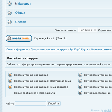
Маршрут
Общак
Состав
Показать темы за:
Сортироват
Страница
1
из
1
[ Тем: 5 ]
Список форумов
»
Программы и проекты Круга
»
ТурКлуб Круга
»
Осенние походы
Кто сейчас на форуме
Сейчас этот форум просматривают: нет зарегистрированных пользователей и гости:
Непрочитанные сообщения
Нет непрочитанных с
Непрочитанные сообщения [ Популярная тема ]
Нет непрочитанных со
Непрочитанные сообщения [ Тема закрыта ]
Нет непрочитанных со
Новые сообщения [ Тема закрыта ]
Нет новых сообщений [
Найти:
Powered by
phpBB