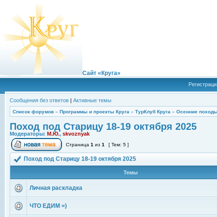
Сайт «Круга»
Регистраци
Сообщения без ответов
|
Активные темы
Список форумов
»
Программы и проекты Круга
»
ТурКлуб Круга
»
Осенние походы
Поход под Старицу 18-19 октября 2025
Модераторы:
М.Ю.
,
skvoznyak
Страница
1
из
1
[ Тем: 5 ]
Поход под Старицу 18-19 октября 2025
Темы
Личная раскладка
ЧТО ЕДИМ =)