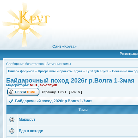
Сайт «Круга»
Регистраци
Сообщения без ответов
|
Активные темы
Список форумов
»
Программы и проекты Круга
»
ТурКлуб Круга
»
Весенние поход
Байдарочный поход 2026г р.Волга 1-3мая
Модераторы:
М.Ю.
,
skvoznyak
Страница
1
из
1
[ Тем: 5 ]
Байдарочный поход 2026г р.Волга 1-3мая
Темы
Маршрут
Еда в походе