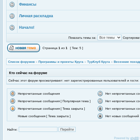
Финансы
Личная раскладка
Начало!
Показать темы за:
Сортироват
Страница
1
из
1
[ Тем: 5 ]
Список форумов
»
Программы и проекты Круга
»
ТурКлуб Круга
»
Весенние поход
Кто сейчас на форуме
Сейчас этот форум просматривают: нет зарегистрированных пользователей и гости:
Непрочитанные сообщения
Нет непрочитанных с
Непрочитанные сообщения [ Популярная тема ]
Нет непрочитанных со
Непрочитанные сообщения [ Тема закрыта ]
Нет непрочитанных со
Новые сообщения [ Тема закрыта ]
Нет новых сообщений [
Найти:
Powered by
phpBB