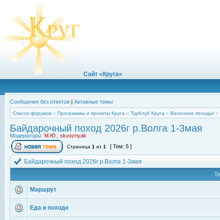
Сайт «Круга»
Сообщения без ответов
|
Активные темы
Список форумов
»
Программы и проекты Круга
»
ТурКлуб Круга
»
Весенние походы!
»
Байдарочный поход 2026г р.Волга 1-3мая
Модераторы:
М.Ю.
,
skvoznyak
[ Тем: 5 ]
Страница
1
из
1
Байдарочный поход 2026г р.Волга 1-3мая
Т
Маршрут
Еда в походе