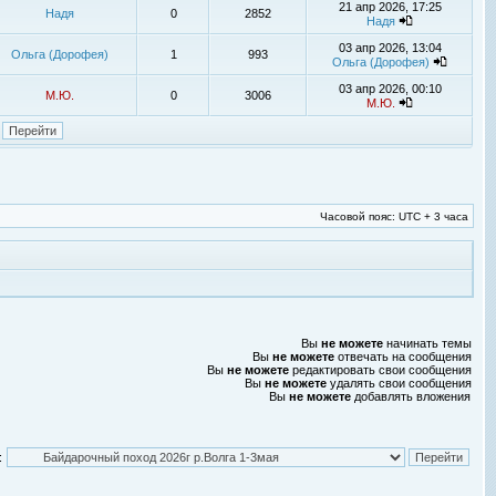
21 апр 2026, 17:25
Надя
0
2852
Надя
03 апр 2026, 13:04
Ольга (Дорофея)
1
993
Ольга (Дорофея)
03 апр 2026, 00:10
М.Ю.
0
3006
М.Ю.
Часовой пояс: UTC + 3 часа
Вы
не можете
начинать темы
Вы
не можете
отвечать на сообщения
Вы
не можете
редактировать свои сообщения
Вы
не можете
удалять свои сообщения
Вы
не можете
добавлять вложения
: