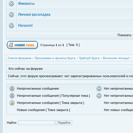
Финансы
Личная раскладка
Начало!
Показать 
[ Тем: 5 ]
Страница
1
из
1
Список форумов
»
Программы и проекты Круга
»
ТурКлуб Круга
»
Весенние походы!
»
Кто сейчас на форуме
Сейчас этот форум просматривают: нет зарегистрированных пользователей и гос
Непрочитанные сообщения
Нет непрочитанны
Непрочитанные сообщения [ Популярная тема ]
Нет непрочитанных
Непрочитанные сообщения [ Тема закрыта ]
Нет непрочитанных
Новые сообщения [ Тема закрыта ]
Нет новых сообщен
Найти: