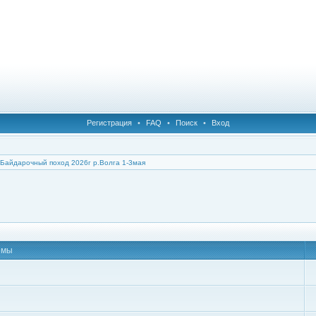
Регистрация
•
FAQ
•
Поиск
•
Вход
Байдарочный поход 2026г р.Волга 1-3мая
емы