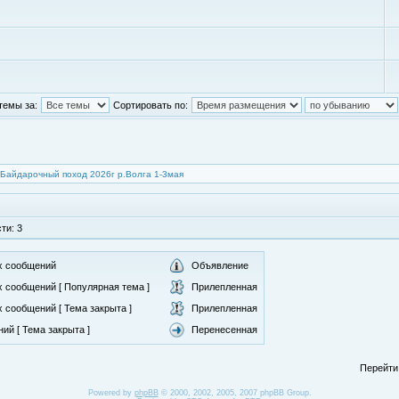
темы за:
Сортировать по:
Байдарочный поход 2026г р.Волга 1-3мая
ти: 3
х сообщений
Объявление
 сообщений [ Популярная тема ]
Прилепленная
 сообщений [ Тема закрыта ]
Прилепленная
ий [ Тема закрыта ]
Перенесенная
Перейти
Powered by
phpBB
© 2000, 2002, 2005, 2007 phpBB Group.