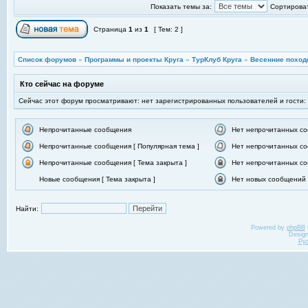
Показать темы за:
Сортироват
Страница
1
из
1
[ Тем: 2 ]
Список форумов
»
Программы и проекты Круга
»
ТурКлуб Круга
»
Весенние поход
Кто сейчас на форуме
Сейчас этот форум просматривают: нет зарегистрированных пользователей и гости:
Непрочитанные сообщения
Нет непрочитанных с
Непрочитанные сообщения [ Популярная тема ]
Нет непрочитанных со
Непрочитанные сообщения [ Тема закрыта ]
Нет непрочитанных со
Новые сообщения [ Тема закрыта ]
Нет новых сообщений [
Найти:
Powered by
phpBB
Desig
Ру