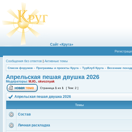
Сайт «Круга»
Регистраци
Сообщения без ответов
|
Активные темы
Список форумов
»
Программы и проекты Круга
»
ТурКлуб Круга
»
Весенние поход
Апрельская пешая двушка 2026
Модераторы:
М.Ю.
,
skvoznyak
Страница
1
из
1
[ Тем: 2 ]
Апрельская пешая двушка 2026
Темы
Состав
Личная раскладка