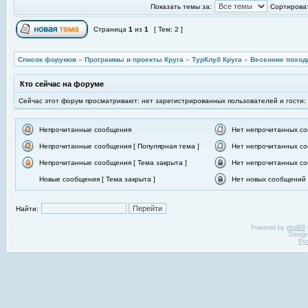
Показать темы за:
Сортироват
Страница
1
из
1
[ Тем: 2 ]
Список форумов
»
Программы и проекты Круга
»
ТурКлуб Круга
»
Весенние поход
Кто сейчас на форуме
Сейчас этот форум просматривают: нет зарегистрированных пользователей и гости:
Непрочитанные сообщения
Нет непрочитанных с
Непрочитанные сообщения [ Популярная тема ]
Нет непрочитанных со
Непрочитанные сообщения [ Тема закрыта ]
Нет непрочитанных со
Новые сообщения [ Тема закрыта ]
Нет новых сообщений [
Найти:
Powered by
phpBB
Desig
Ру