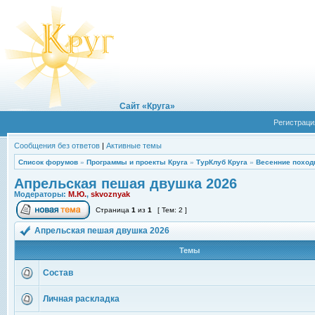
Сайт «Круга»
Регистраци
Сообщения без ответов
|
Активные темы
Список форумов
»
Программы и проекты Круга
»
ТурКлуб Круга
»
Весенние поход
Апрельская пешая двушка 2026
Модераторы:
М.Ю.
,
skvoznyak
Страница
1
из
1
[ Тем: 2 ]
Апрельская пешая двушка 2026
Темы
Состав
Личная раскладка