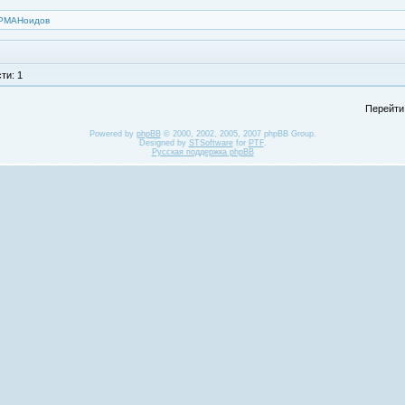
УРМАНоидов
ти: 1
Перейти
Powered by
phpBB
© 2000, 2002, 2005, 2007 phpBB Group.
Designed by
STSoftware
for
PTF
.
Русская поддержка phpBB