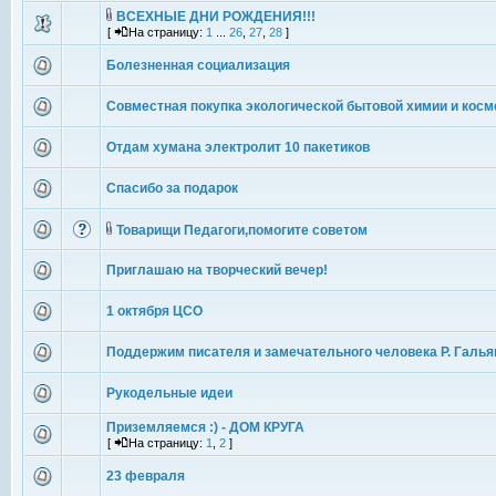
ВСЕХНЫЕ ДНИ РОЖДЕНИЯ!!!
[
На страницу:
1
...
26
,
27
,
28
]
Болезненная социализация
Совместная покупка экологической бытовой химии и косм
Отдам хумана электролит 10 пакетиков
Спасибо за подарок
Товарищи Педагоги,помогите советом
Приглашаю на творческий вечер!
1 октября ЦСО
Поддержим писателя и замечательного человека Р. Галья
Рукодельные идеи
Приземляемся :) - ДОМ КРУГА
[
На страницу:
1
,
2
]
23 февраля