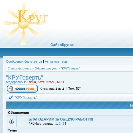
Сайт «Круга»
Сообщения без ответов
|
Активные темы
Список форумов
»
Общие форумы
»
"КРУГоверть"
"КРУГоверть"
Модераторы:
Елена
,
Катя
,
Игорь
,
М.Ю.
[ Тем: 57 ]
Страница
1
из
2
"КРУГоверть"
Т
Объявления
БЛАГОДАРИМ за ОБЩУЮ РАБОТУ!!!
[
На страницу:
1
,
2
,
3
]
Темы