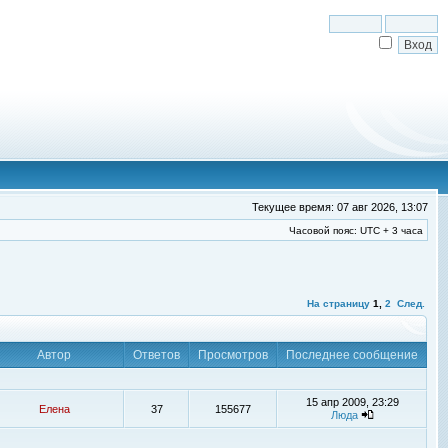
Текущее время: 07 авг 2026, 13:07
Часовой пояс: UTC + 3 часа
На страницу
1
,
2
След.
Автор
Ответов
Просмотров
Последнее сообщение
15 апр 2009, 23:29
Елена
37
155677
Люда