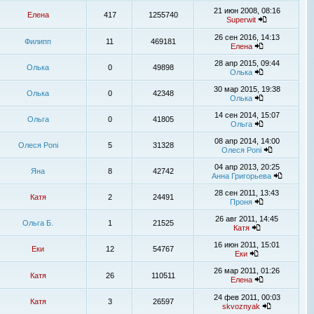
21 июн 2008, 08:16
Елена
417
1255740
Superwit
26 сен 2016, 14:13
Филипп
11
469181
Елена
28 апр 2015, 09:44
Олька
0
49898
Олька
30 мар 2015, 19:38
Олька
0
42348
Олька
14 сен 2014, 15:07
Ольга
0
41805
Ольга
08 апр 2014, 14:00
Олеся Poni
5
31328
Олеся Poni
04 апр 2013, 20:25
Яна
8
42742
Анна Григорьева
28 сен 2011, 13:43
Катя
2
24491
Проня
26 авг 2011, 14:45
Ольга Б.
1
21525
Катя
16 июн 2011, 15:01
Еки
12
54767
Еки
26 мар 2011, 01:26
Катя
26
110511
Елена
24 фев 2011, 00:03
Катя
3
26597
skvoznyak