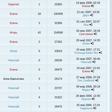
19 фев 2008, 02:34
Superwit
1
22902
Елена
12 окт 2007, 23:26
Елена
18
100409
Джун
01 сен 2007, 22:07
Елена
3
32356
Яна
26 июн 2007, 18:34
Игорь
42
154598
Светланка
29 май 2007, 14:35
Елена
2
27262
Юлия
10 мар 2007, 17:21
Лёлик
5
33019
Ученица Бабы-Яги
02 мар 2007, 00:46
Николай
0
29236
Николай
19 янв 2007, 21:03
Елена
0
29475
Елена
27 мар 2006, 07:28
Анна Бархатова
3
29174
Den ZeeBooK
09 мар 2006, 00:19
Николай
1
23737
Марья
26 фев 2006, 12:30
Николай
4
31922
Иринка
25 янв 2006, 17:24
Николай
3
29475
Наденька