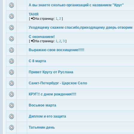
А вы знаете сколько организаций с названием "Круг"
ТАНЯ
[
На страницу:
1
,
2
]
Уходящему скажем спасибо,приходящему дверь отворим
С окончанием!
[
На страницу:
1
,
2
,
3
]
Выражаю свое восхищение!!!!!
С 8 марта
Привет Кругу от Руслана
Санкт-Петербург - Царское Село
КРУГ!! с днем рождения!!!!
Восьмое марта
Диплом и его защита
Татьянин день