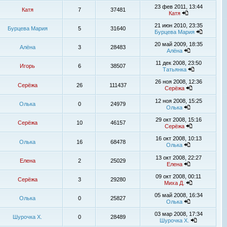
23 фев 2011, 13:44
Катя
7
37481
Катя
21 июн 2010, 23:35
Бурцева Мария
5
31640
Бурцева Мария
20 май 2009, 18:35
Алёна
3
28483
Алёна
11 дек 2008, 23:50
Игорь
6
38507
Татьянка
26 ноя 2008, 12:36
Серёжа
26
111437
Серёжа
12 ноя 2008, 15:25
Олька
0
24979
Олька
29 окт 2008, 15:16
Серёжа
10
46157
Серёжа
16 окт 2008, 10:13
Олька
16
68478
Олька
13 окт 2008, 22:27
Елена
2
25029
Елена
09 окт 2008, 00:11
Серёжа
3
29280
Миха Д.
05 май 2008, 16:34
Олька
0
25827
Олька
03 мар 2008, 17:34
Шурочка Х.
0
28489
Шурочка Х.