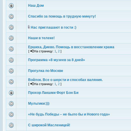
Наш Дом
Спасибо за помощь в трудную минуту!
Нас приглашают в гости :)
Наши в телеке!
Ершиха, Диево. Помощь в восстановлении храма
[
На страницу:
1
,
2
]
Программа «8 музеев за 8 дней»
Прогулка по Москве
Войлок. Все о шерсти и способах валяния.
[
На страницу:
1
,
2
]
Прохор Лакшми Форт Бон Би
Мультики:)))
«Не будь Победы – не было бы и Нового года»
С широкой Масленицей!