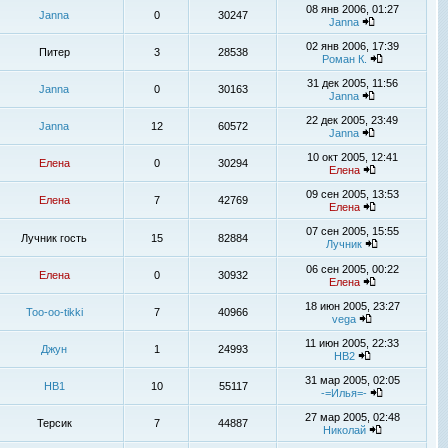
08 янв 2006, 01:27
Janna
0
30247
Janna
02 янв 2006, 17:39
Питер
3
28538
Роман К.
31 дек 2005, 11:56
Janna
0
30163
Janna
22 дек 2005, 23:49
Janna
12
60572
Janna
10 окт 2005, 12:41
Елена
0
30294
Елена
09 сен 2005, 13:53
Елена
7
42769
Елена
07 сен 2005, 15:55
Лучник гость
15
82884
Лучник
06 сен 2005, 00:22
Елена
0
30932
Елена
18 июн 2005, 23:27
Too-oo-tikki
7
40966
vega
11 июн 2005, 22:33
Джун
1
24993
НВ2
31 мар 2005, 02:05
НВ1
10
55117
-=Илья=-
27 мар 2005, 02:48
Терсик
7
44887
Николай