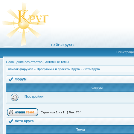
Сайт «Круга»
Регистраци
Сообщения без ответов
|
Активные темы
Список форумов
»
Программы и проекты Круга
»
Лето Круга
Форум
Форум
Постройки
Страница
1
из
2
[ Тем: 76 ]
Лето Круга
Темы