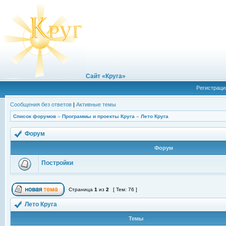
Сайт «Круга»
Регистраци
Сообщения без ответов
|
Активные темы
Список форумов
»
Программы и проекты Круга
»
Лето Круга
Форум
Форум
Постройки
Страница
1
из
2
[ Тем: 76 ]
Лето Круга
Темы