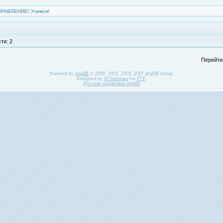
ПРАВЛЕНИЕ! Учимся!
ти: 2
Перейти
Powered by
phpBB
© 2000, 2002, 2005, 2007 phpBB Group.
Designed by
STSoftware
for
PTF
.
Русская поддержка phpBB