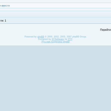
 вместе
ти: 1
Перейти
Powered by
phpBB
© 2000, 2002, 2005, 2007 phpBB Group.
Designed by
STSoftware
for
PTF
.
Русская поддержка phpBB