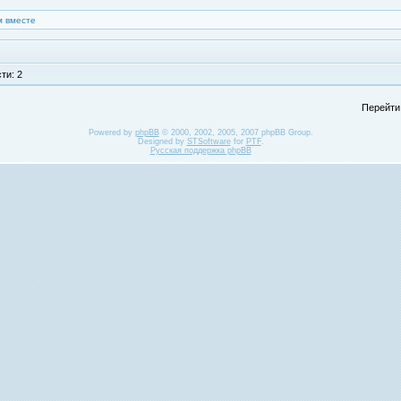
 вместе
ти: 2
Перейти
Powered by
phpBB
© 2000, 2002, 2005, 2007 phpBB Group.
Designed by
STSoftware
for
PTF
.
Русская поддержка phpBB