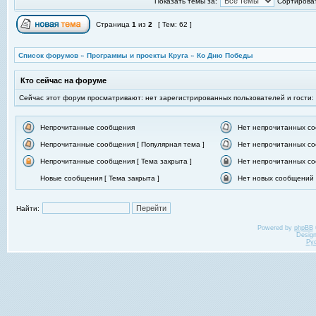
Показать темы за:
Сортироват
Страница
1
из
2
[ Тем: 62 ]
Список форумов
»
Программы и проекты Круга
»
Ко Дню Победы
Кто сейчас на форуме
Сейчас этот форум просматривают: нет зарегистрированных пользователей и гости:
Непрочитанные сообщения
Нет непрочитанных с
Непрочитанные сообщения [ Популярная тема ]
Нет непрочитанных со
Непрочитанные сообщения [ Тема закрыта ]
Нет непрочитанных со
Новые сообщения [ Тема закрыта ]
Нет новых сообщений [
Найти:
Powered by
phpBB
Desig
Ру