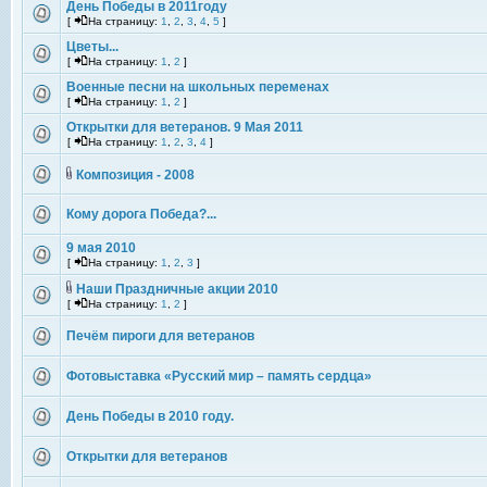
День Победы в 2011году
[
На страницу:
1
,
2
,
3
,
4
,
5
]
Цветы...
[
На страницу:
1
,
2
]
Военные песни на школьных переменах
[
На страницу:
1
,
2
]
Открытки для ветеранов. 9 Мая 2011
[
На страницу:
1
,
2
,
3
,
4
]
Композиция - 2008
Кому дорога Победа?...
9 мая 2010
[
На страницу:
1
,
2
,
3
]
Наши Праздничные акции 2010
[
На страницу:
1
,
2
]
Печём пироги для ветеранов
Фотовыставка «Русский мир – память сердца»
День Победы в 2010 году.
Открытки для ветеранов