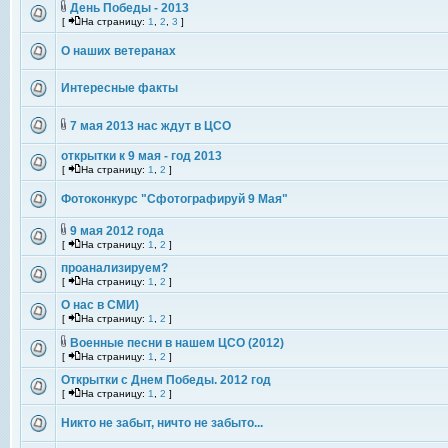
День Победы - 2013
[
На страницу:
1
,
2
,
3
]
О наших ветеранах
Интересные факты
7 мая 2013 нас ждут в ЦСО
открытки к 9 мая - год 2013
[
На страницу:
1
,
2
]
Фотоконкурс "Сфотографируй 9 Мая"
9 мая 2012 года
[
На страницу:
1
,
2
]
проанализируем?
[
На страницу:
1
,
2
]
О нас в СМИ)
[
На страницу:
1
,
2
]
Военные песни в нашем ЦСО (2012)
[
На страницу:
1
,
2
]
Открытки с Днем Победы. 2012 год
[
На страницу:
1
,
2
]
Никто не забыт, ничто не забыто...