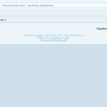
а
»
Виртуальный офис - проблемы управления
ти: 1
Перейти
Powered by
phpBB
© 2000, 2002, 2005, 2007 phpBB Group.
Designed by
STSoftware
for
PTF
.
Русская поддержка phpBB