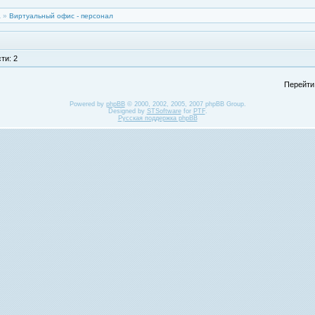
а
»
Виртуальный офис - персонал
ти: 2
Перейти
Powered by
phpBB
© 2000, 2002, 2005, 2007 phpBB Group.
Designed by
STSoftware
for
PTF
.
Русская поддержка phpBB