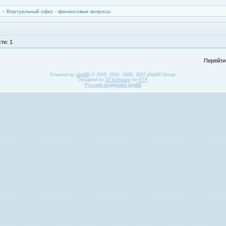
а
»
Виртуальный офис - финансовые вопросы
ти: 1
Перейти
Powered by
phpBB
© 2000, 2002, 2005, 2007 phpBB Group.
Designed by
STSoftware
for
PTF
.
Русская поддержка phpBB