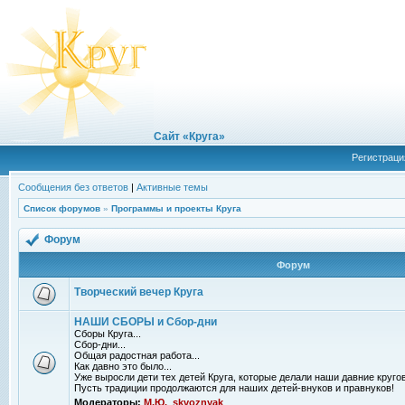
Сайт «Круга»
Регистраци
Сообщения без ответов
|
Активные темы
Список форумов
»
Программы и проекты Круга
Форум
Форум
Творческий вечер Круга
НАШИ СБОРЫ и Сбор-дни
Сборы Круга...
Сбор-дни...
Общая радостная работа...
Как давно это было...
Уже выросли дети тех детей Круга, которые делали наши давние кругов
Пусть традиции продолжаются для наших детей-внуков и правнуков!
Модераторы:
М.Ю.
,
skvoznyak