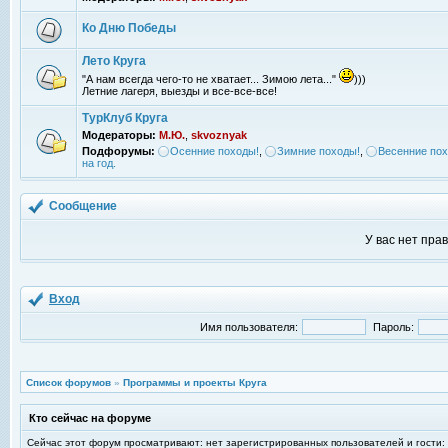
Ко Дню Победы
Лето Круга
"А нам всегда чего-то не хватает... Зимою лета..."
)))
Летние лагеря, выезды и все-все-все!
ТурКлуб Круга
Модераторы:
М.Ю.
,
skvoznyak
Подфорумы:
Осенние походы!
,
Зимние походы!
,
Весенние пох
на год.
Сообщение
У вас нет пра
Вход
Имя пользователя:
Пароль:
Список форумов
»
Программы и проекты Круга
Кто сейчас на форуме
Сейчас этот форум просматривают: нет зарегистрированных пользователей и гости: