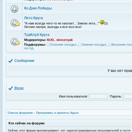
Ко Дню Победы
Лето Круга
"А нам всегда чего-то не хватает... Зимою лета..."
)))
Летние лагеря, выезды и все-все-все!
ТурКлуб Круга
Модераторы:
М.Ю.
,
skvoznyak
Подфорумы:
Осенние походы!
,
Зимние походы!
,
Весенние пох
на год.
Сообщение
У вас нет пра
Вход
Имя пользователя:
Пароль:
Список форумов
»
Программы и проекты Круга
Кто сейчас на форуме
Сейчас этот форум просматривают: нет зарегистрированных пользователей и гости: