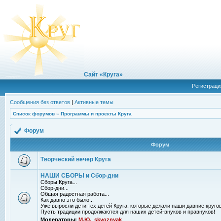
Сайт «Круга»
Регистраци
Сообщения без ответов
|
Активные темы
Список форумов
»
Программы и проекты Круга
Форум
Форум
Творческий вечер Круга
НАШИ СБОРЫ и Сбор-дни
Сборы Круга...
Сбор-дни...
Общая радостная работа...
Как давно это было...
Уже выросли дети тех детей Круга, которые делали наши давние кругов
Пусть традиции продолжаются для наших детей-внуков и правнуков!
Модераторы:
М.Ю.
,
skvoznyak