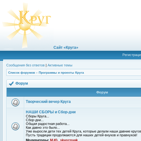
Сайт «Круга»
Регистраци
Сообщения без ответов
|
Активные темы
Список форумов
»
Программы и проекты Круга
Форум
Форум
Творческий вечер Круга
НАШИ СБОРЫ и Сбор-дни
Сборы Круга...
Сбор-дни...
Общая радостная работа...
Как давно это было...
Уже выросли дети тех детей Круга, которые делали наши давние кругов
Пусть традиции продолжаются для наших детей-внуков и правнуков!
Модераторы:
М.Ю.
,
skvoznyak