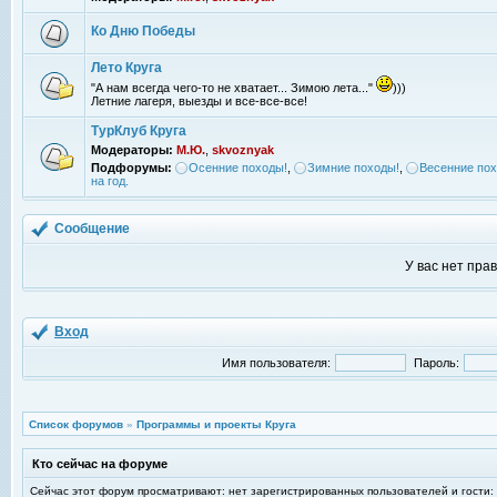
Ко Дню Победы
Лето Круга
"А нам всегда чего-то не хватает... Зимою лета..."
)))
Летние лагеря, выезды и все-все-все!
ТурКлуб Круга
Модераторы:
М.Ю.
,
skvoznyak
Подфорумы:
Осенние походы!
,
Зимние походы!
,
Весенние пох
на год.
Сообщение
У вас нет пра
Вход
Имя пользователя:
Пароль:
Список форумов
»
Программы и проекты Круга
Кто сейчас на форуме
Сейчас этот форум просматривают: нет зарегистрированных пользователей и гости: