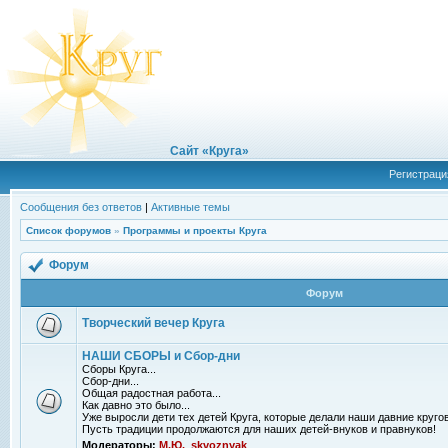
Сайт «Круга»
Регистраци
Сообщения без ответов
|
Активные темы
Список форумов
»
Программы и проекты Круга
Форум
Форум
Творческий вечер Круга
НАШИ СБОРЫ и Сбор-дни
Сборы Круга...
Сбор-дни...
Общая радостная работа...
Как давно это было...
Уже выросли дети тех детей Круга, которые делали наши давние кругов
Пусть традиции продолжаются для наших детей-внуков и правнуков!
Модераторы:
М.Ю.
,
skvoznyak