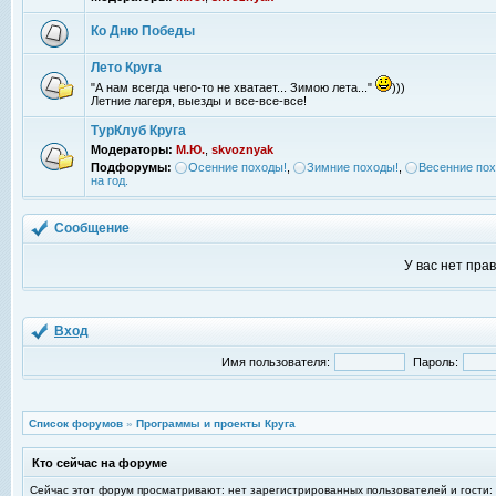
Ко Дню Победы
Лето Круга
"А нам всегда чего-то не хватает... Зимою лета..."
)))
Летние лагеря, выезды и все-все-все!
ТурКлуб Круга
Модераторы:
М.Ю.
,
skvoznyak
Подфорумы:
Осенние походы!
,
Зимние походы!
,
Весенние пох
на год.
Сообщение
У вас нет пра
Вход
Имя пользователя:
Пароль:
Список форумов
»
Программы и проекты Круга
Кто сейчас на форуме
Сейчас этот форум просматривают: нет зарегистрированных пользователей и гости: