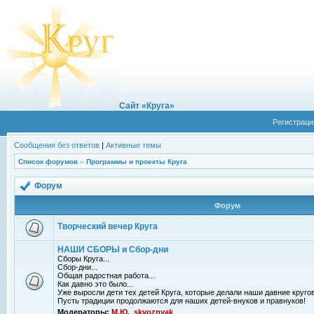
Сайт «Круга»
Регистраци
Сообщения без ответов
|
Активные темы
Список форумов
»
Программы и проекты Круга
Форум
Форум
Творческий вечер Круга
НАШИ СБОРЫ и Сбор-дни
Сборы Круга...
Сбор-дни...
Общая радостная работа...
Как давно это было...
Уже выросли дети тех детей Круга, которые делали наши давние кругов
Пусть традиции продолжаются для наших детей-внуков и правнуков!
Модераторы:
М.Ю.
,
skvoznyak