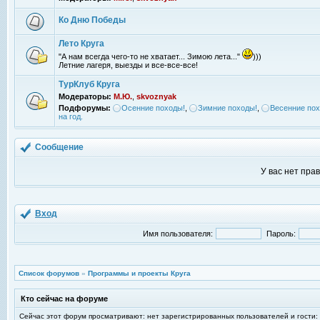
Ко Дню Победы
Лето Круга
"А нам всегда чего-то не хватает... Зимою лета..."
)))
Летние лагеря, выезды и все-все-все!
ТурКлуб Круга
Модераторы:
М.Ю.
,
skvoznyak
Подфорумы:
Осенние походы!
,
Зимние походы!
,
Весенние пох
на год.
Сообщение
У вас нет пра
Вход
Имя пользователя:
Пароль:
Список форумов
»
Программы и проекты Круга
Кто сейчас на форуме
Сейчас этот форум просматривают: нет зарегистрированных пользователей и гости: