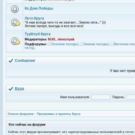
Ко Дню Победы
Лето Круга
"А нам всегда чего-то не хватает... Зимою лета..."
)))
Летние лагеря, выезды и все-все-все!
ТурКлуб Круга
Модераторы:
М.Ю.
,
skvoznyak
Подфорумы:
Осенние походы!
,
Зимние походы!
,
Весенние пох
на год.
Сообщение
У вас нет пра
Вход
Имя пользователя:
Пароль:
Список форумов
»
Программы и проекты Круга
Кто сейчас на форуме
Сейчас этот форум просматривают: нет зарегистрированных пользователей и гости: