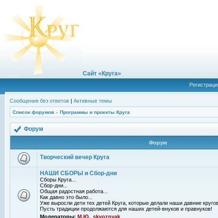
Сайт «Круга»
Регистраци
Сообщения без ответов
|
Активные темы
Список форумов
»
Программы и проекты Круга
Форум
Форум
Творческий вечер Круга
НАШИ СБОРЫ и Сбор-дни
Сборы Круга...
Сбор-дни...
Общая радостная работа...
Как давно это было...
Уже выросли дети тех детей Круга, которые делали наши давние кругов
Пусть традиции продолжаются для наших детей-внуков и правнуков!
Модераторы:
М.Ю.
,
skvoznyak