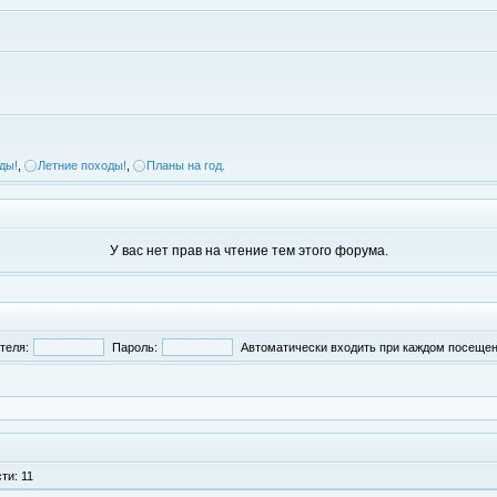
ды!
,
Летние походы!
,
Планы на год.
У вас нет прав на чтение тем этого форума.
теля:
Пароль:
Автоматически входить при каждом посеще
ти: 11