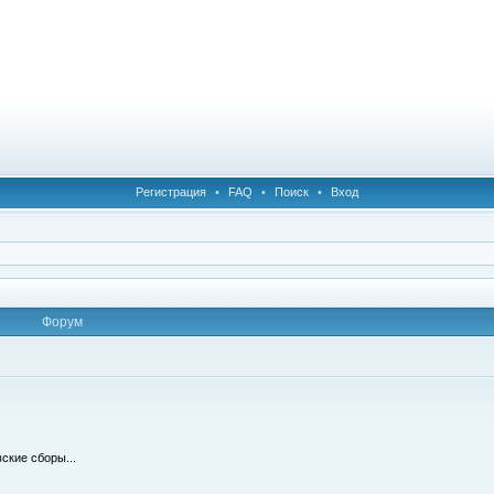
Регистрация
•
FAQ
•
Поиск
•
Вход
Форум
ские сборы...