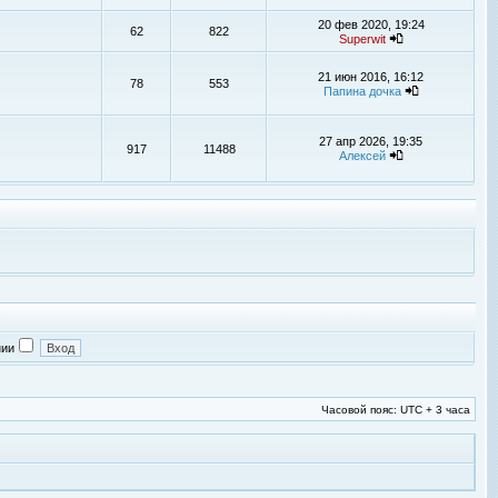
20 фев 2020, 19:24
62
822
Superwit
21 июн 2016, 16:12
78
553
Папина дочка
27 апр 2026, 19:35
917
11488
Алексей
нии
Часовой пояс: UTC + 3 часа