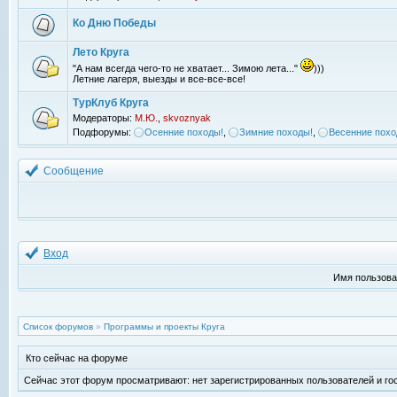
Ко Дню Победы
Лето Круга
"А нам всегда чего-то не хватает... Зимою лета..."
)))
Летние лагеря, выезды и все-все-все!
ТурКлуб Круга
Модераторы:
М.Ю.
,
skvoznyak
Подфорумы:
Осенние походы!
,
Зимние походы!
,
Весенние похо
Сообщение
Вход
Имя пользова
Список форумов
»
Программы и проекты Круга
Кто сейчас на форуме
Сейчас этот форум просматривают: нет зарегистрированных пользователей и гос