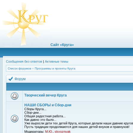
Сайт «Круга»
Сообщения без ответов
|
Активные темы
Список форумов
»
Программы и проекты Круга
Форум
Творческий вечер Круга
НАШИ СБОРЫ и Сбор-дни
Сборы Круга...
Сбор-дни...
Общая радостная работа...
Как давно это было...
Уже выросли дети тех детей Круга, которые делали наши давние кругов
Пусть традиции продолжаются для наших детей-внуков и правнуков!
Модераторы:
М.Ю.
,
skvoznyak