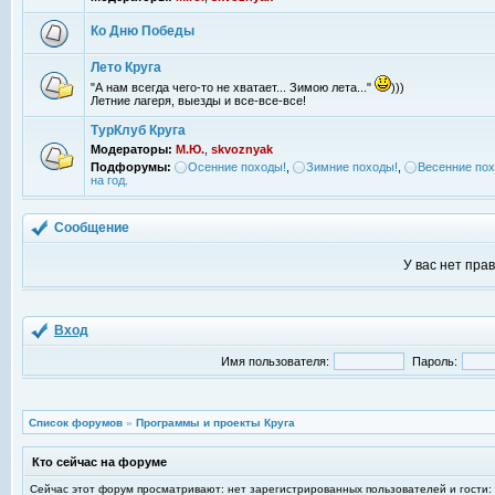
Ко Дню Победы
Лето Круга
"А нам всегда чего-то не хватает... Зимою лета..."
)))
Летние лагеря, выезды и все-все-все!
ТурКлуб Круга
Модераторы:
М.Ю.
,
skvoznyak
Подфорумы:
Осенние походы!
,
Зимние походы!
,
Весенние пох
на год.
Сообщение
У вас нет пра
Вход
Имя пользователя:
Пароль:
Список форумов
»
Программы и проекты Круга
Кто сейчас на форуме
Сейчас этот форум просматривают: нет зарегистрированных пользователей и гости: