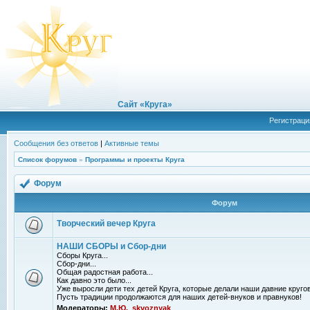
Сайт «Круга»
Регистраци
Сообщения без ответов
|
Активные темы
Список форумов
»
Программы и проекты Круга
Форум
Форум
Творческий вечер Круга
НАШИ СБОРЫ и Сбор-дни
Сборы Круга...
Сбор-дни...
Общая радостная работа...
Как давно это было...
Уже выросли дети тех детей Круга, которые делали наши давние кругов
Пусть традиции продолжаются для наших детей-внуков и правнуков!
Модераторы:
М.Ю.
,
skvoznyak