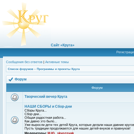
Сайт «Круга»
Регистраци
Сообщения без ответов
|
Активные темы
Список форумов
»
Программы и проекты Круга
Форум
Форум
Творческий вечер Круга
НАШИ СБОРЫ и Сбор-дни
Сборы Круга...
Сбор-дни...
Общая радостная работа...
Как давно это было...
Уже выросли дети тех детей Круга, которые делали наши давние кругов
Пусть традиции продолжаются для наших детей-внуков и правнуков!
Модераторы:
М.Ю.
,
skvoznyak