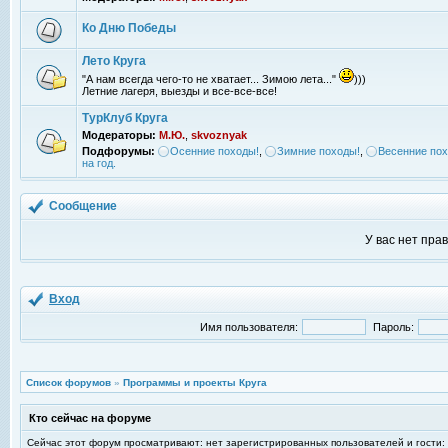
Ко Дню Победы
Лето Круга
"А нам всегда чего-то не хватает... Зимою лета..."
)))
Летние лагеря, выезды и все-все-все!
ТурКлуб Круга
Модераторы:
М.Ю.
,
skvoznyak
Подфорумы:
Осенние походы!
,
Зимние походы!
,
Весенние пох
на год.
Сообщение
У вас нет пра
Вход
Имя пользователя:
Пароль:
Список форумов
»
Программы и проекты Круга
Кто сейчас на форуме
Сейчас этот форум просматривают: нет зарегистрированных пользователей и гости: