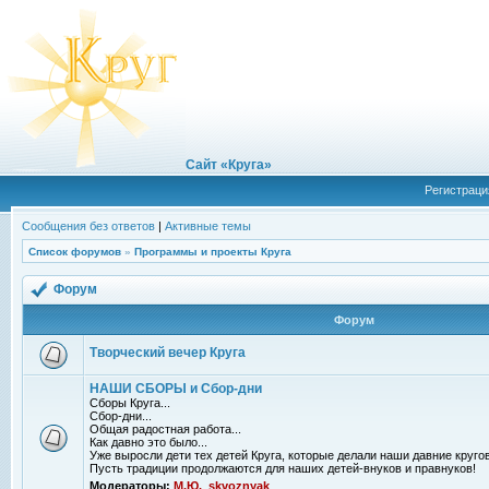
Сайт «Круга»
Регистраци
Сообщения без ответов
|
Активные темы
Список форумов
»
Программы и проекты Круга
Форум
Форум
Творческий вечер Круга
НАШИ СБОРЫ и Сбор-дни
Сборы Круга...
Сбор-дни...
Общая радостная работа...
Как давно это было...
Уже выросли дети тех детей Круга, которые делали наши давние кругов
Пусть традиции продолжаются для наших детей-внуков и правнуков!
Модераторы:
М.Ю.
,
skvoznyak