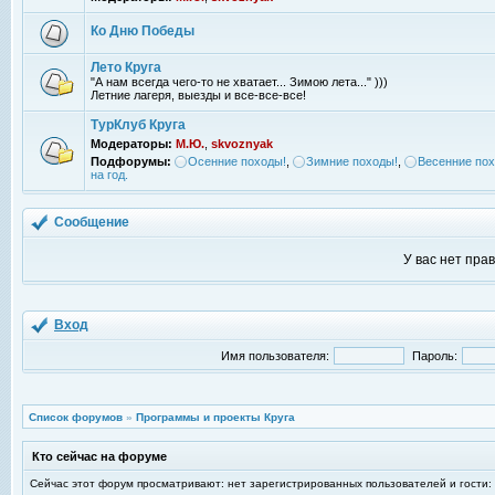
Ко Дню Победы
Лето Круга
"А нам всегда чего-то не хватает... Зимою лета..."
)))
Летние лагеря, выезды и все-все-все!
ТурКлуб Круга
Модераторы:
М.Ю.
,
skvoznyak
Подфорумы:
Осенние походы!
,
Зимние походы!
,
Весенние пох
на год.
Сообщение
У вас нет пра
Вход
Имя пользователя:
Пароль:
Список форумов
»
Программы и проекты Круга
Кто сейчас на форуме
Сейчас этот форум просматривают: нет зарегистрированных пользователей и гости: