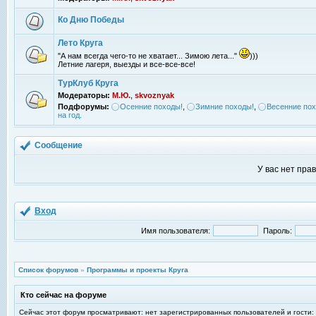
Ко Дню Победы
Лето Круга
"А нам всегда чего-то не хватает... Зимою лета..."
)))
Летние лагеря, выезды и все-все-все!
ТурКлуб Круга
Модераторы:
М.Ю.
,
skvoznyak
Подфорумы:
Осенние походы!
,
Зимние походы!
,
Весенние пох
на год.
Сообщение
У вас нет пра
Вход
Имя пользователя:
Пароль:
Список форумов
»
Программы и проекты Круга
Кто сейчас на форуме
Сейчас этот форум просматривают: нет зарегистрированных пользователей и гости: