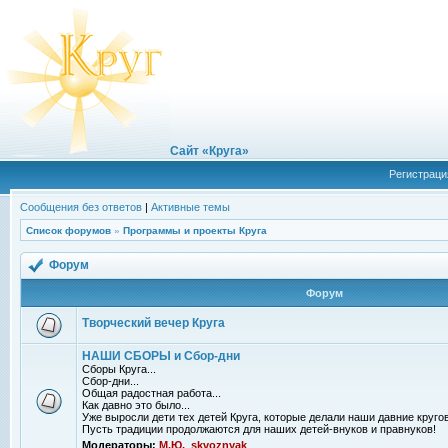
Сайт «Круга»
Регистраци
Сообщения без ответов
|
Активные темы
Список форумов
»
Программы и проекты Круга
Форум
Форум
Творческий вечер Круга
НАШИ СБОРЫ и Сбор-дни
Сборы Круга...
Сбор-дни...
Общая радостная работа...
Как давно это было...
Уже выросли дети тех детей Круга, которые делали наши давние кругов
Пусть традиции продолжаются для наших детей-внуков и правнуков!
Модераторы:
М.Ю.
,
skvoznyak