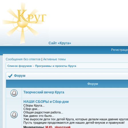
Сайт «Круга»
Регистраци
Сообщения без ответов
|
Активные темы
Список форумов
»
Программы и проекты Круга
Форум
Форум
Творческий вечер Круга
НАШИ СБОРЫ и Сбор-дни
Сборы Круга...
Сбор-дни...
Общая радостная работа...
Как давно это было...
Уже выросли дети тех детей Круга, которые делали наши давние кругов
Пусть традиции продолжаются для наших детей-внуков и правнуков!
Модераторы:
М.Ю.
,
skvoznyak