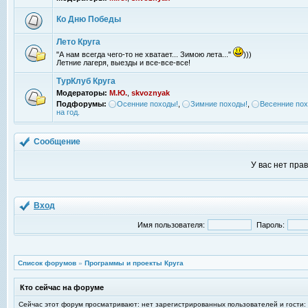
Ко Дню Победы
Лето Круга
"А нам всегда чего-то не хватает... Зимою лета..."
)))
Летние лагеря, выезды и все-все-все!
ТурКлуб Круга
Модераторы:
М.Ю.
,
skvoznyak
Подфорумы:
Осенние походы!
,
Зимние походы!
,
Весенние пох
на год.
Сообщение
У вас нет пра
Вход
Имя пользователя:
Пароль:
Список форумов
»
Программы и проекты Круга
Кто сейчас на форуме
Сейчас этот форум просматривают: нет зарегистрированных пользователей и гости: