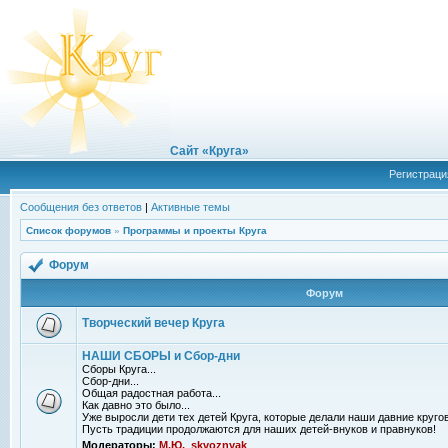
Сайт «Круга»
Регистраци
Сообщения без ответов
|
Активные темы
Список форумов
»
Программы и проекты Круга
Форум
Форум
Творческий вечер Круга
НАШИ СБОРЫ и Сбор-дни
Сборы Круга...
Сбор-дни...
Общая радостная работа...
Как давно это было...
Уже выросли дети тех детей Круга, которые делали наши давние кругов
Пусть традиции продолжаются для наших детей-внуков и правнуков!
Модераторы:
М.Ю.
,
skvoznyak