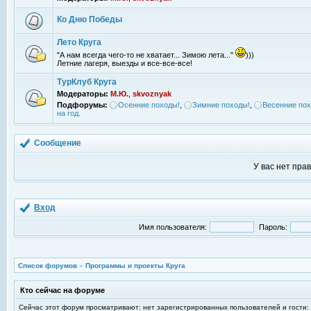
Ко Дню Победы
Лето Круга
"А нам всегда чего-то не хватает... Зимою лета..."
)))
Летние лагеря, выезды и все-все-все!
ТурКлуб Круга
Модераторы:
М.Ю.
,
skvoznyak
Подфорумы:
Осенние походы!
,
Зимние походы!
,
Весенние пох
на год.
Сообщение
У вас нет пра
Вход
Имя пользователя:
Пароль:
Список форумов
»
Программы и проекты Круга
Кто сейчас на форуме
Сейчас этот форум просматривают: нет зарегистрированных пользователей и гости: