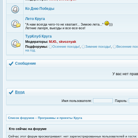
Ко Дню Победы
Лето Круга
"А нам всегда чего-то не хватает... Зимою лета..."
)))
Летние лагеря, выезды и все-все-все!
ТурКлуб Круга
Модераторы:
М.Ю.
,
skvoznyak
Подфорумы:
Осенние походы!
,
Зимние походы!
,
Весенние пох
на год.
Сообщение
У вас нет пра
Вход
Имя пользователя:
Пароль:
Список форумов
»
Программы и проекты Круга
Кто сейчас на форуме
Сейчас этот форум просматривают: нет зарегистрированных пользователей и гости: