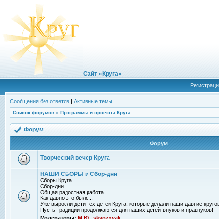
Сайт «Круга»
Регистраци
Сообщения без ответов
|
Активные темы
Список форумов
»
Программы и проекты Круга
Форум
Форум
Творческий вечер Круга
НАШИ СБОРЫ и Сбор-дни
Сборы Круга...
Сбор-дни...
Общая радостная работа...
Как давно это было...
Уже выросли дети тех детей Круга, которые делали наши давние кругов
Пусть традиции продолжаются для наших детей-внуков и правнуков!
Модераторы:
М.Ю.
,
skvoznyak