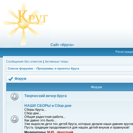
Сайт «Круга»
Регистраци
Сообщения без ответов
|
Активные темы
Список форумов
»
Программы и проекты Круга
Форум
Форум
Творческий вечер Круга
НАШИ СБОРЫ и Сбор-дни
Сборы Круга...
Сбор-дни...
Общая радостная работа...
Как давно это было...
Уже выросли дети тех детей Круга, которые делали наши давние кругов
Пусть традиции продолжаются для наших детей-внуков и правнуков!
Модераторы:
М.Ю.
,
skvoznyak