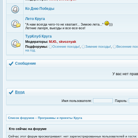
Ко Дню Победы
Лето Круга
"А нам всегда чего-то не хватает... Зимою лета..."
)))
Летние лагеря, выезды и все-все-все!
ТурКлуб Круга
Модераторы:
М.Ю.
,
skvoznyak
Подфорумы:
Осенние походы!
,
Зимние походы!
,
Весенние пох
на год.
Сообщение
У вас нет пра
Вход
Имя пользователя:
Пароль:
Список форумов
»
Программы и проекты Круга
Кто сейчас на форуме
Сейчас этот форум просматривают: нет зарегистрированных пользователей и гости: