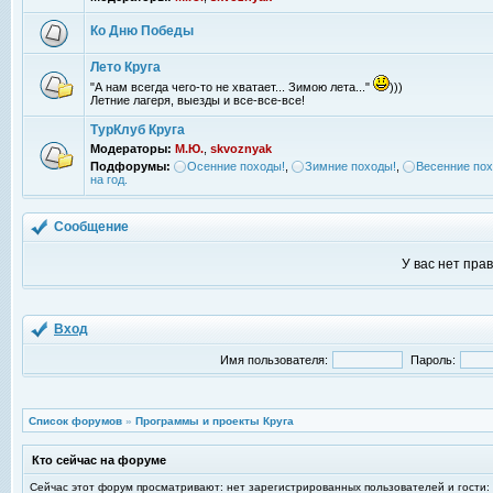
Ко Дню Победы
Лето Круга
"А нам всегда чего-то не хватает... Зимою лета..."
)))
Летние лагеря, выезды и все-все-все!
ТурКлуб Круга
Модераторы:
М.Ю.
,
skvoznyak
Подфорумы:
Осенние походы!
,
Зимние походы!
,
Весенние пох
на год.
Сообщение
У вас нет пра
Вход
Имя пользователя:
Пароль:
Список форумов
»
Программы и проекты Круга
Кто сейчас на форуме
Сейчас этот форум просматривают: нет зарегистрированных пользователей и гости: