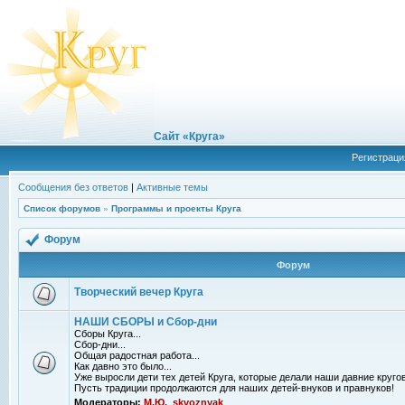
Сайт «Круга»
Регистраци
Сообщения без ответов
|
Активные темы
Список форумов
»
Программы и проекты Круга
Форум
Форум
Творческий вечер Круга
НАШИ СБОРЫ и Сбор-дни
Сборы Круга...
Сбор-дни...
Общая радостная работа...
Как давно это было...
Уже выросли дети тех детей Круга, которые делали наши давние кругов
Пусть традиции продолжаются для наших детей-внуков и правнуков!
Модераторы:
М.Ю.
,
skvoznyak