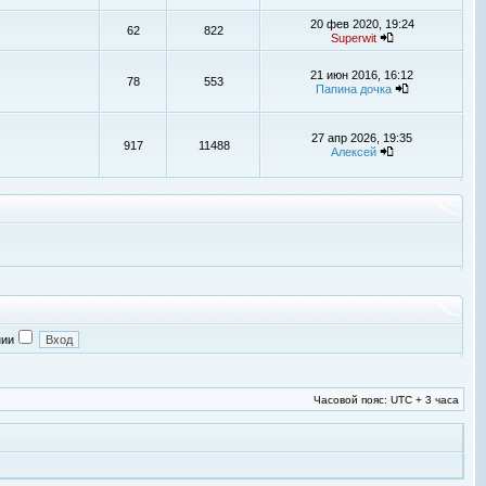
20 фев 2020, 19:24
62
822
Superwit
21 июн 2016, 16:12
78
553
Папина дочка
27 апр 2026, 19:35
917
11488
Алексей
нии
Часовой пояс: UTC + 3 часа