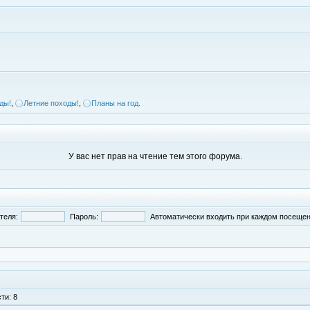
ды!
,
Летние походы!
,
Планы на год.
У вас нет прав на чтение тем этого форума.
теля:
Пароль:
Автоматически входить при каждом посеще
ти: 8