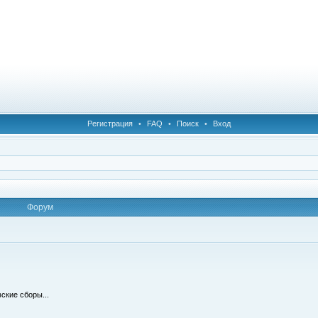
Регистрация
•
FAQ
•
Поиск
•
Вход
Форум
ские сборы...