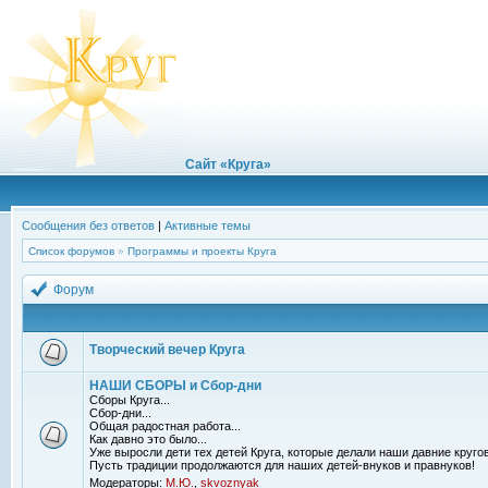
Сайт «Круга»
Сообщения без ответов
|
Активные темы
Список форумов
»
Программы и проекты Круга
Форум
Творческий вечер Круга
НАШИ СБОРЫ и Сбор-дни
Сборы Круга...
Сбор-дни...
Общая радостная работа...
Как давно это было...
Уже выросли дети тех детей Круга, которые делали наши давние кругов
Пусть традиции продолжаются для наших детей-внуков и правнуков!
Модераторы:
М.Ю.
,
skvoznyak