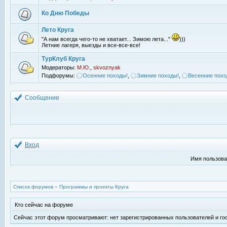
Ко Дню Победы
Лето Круга
"А нам всегда чего-то не хватает... Зимою лета..."
)))
Летние лагеря, выезды и все-все-все!
ТурКлуб Круга
Модераторы:
М.Ю.
,
skvoznyak
Подфорумы:
Осенние походы!
,
Зимние походы!
,
Весенние похо
Сообщение
Вход
Имя пользова
Список форумов
»
Программы и проекты Круга
Кто сейчас на форуме
Сейчас этот форум просматривают: нет зарегистрированных пользователей и гос