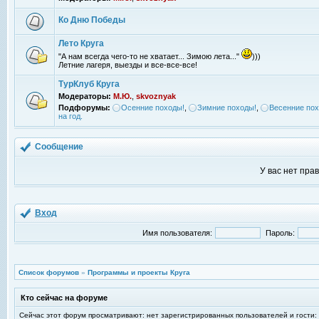
Ко Дню Победы
Лето Круга
"А нам всегда чего-то не хватает... Зимою лета..."
)))
Летние лагеря, выезды и все-все-все!
ТурКлуб Круга
Модераторы:
М.Ю.
,
skvoznyak
Подфорумы:
Осенние походы!
,
Зимние походы!
,
Весенние пох
на год.
Сообщение
У вас нет пра
Вход
Имя пользователя:
Пароль:
Список форумов
»
Программы и проекты Круга
Кто сейчас на форуме
Сейчас этот форум просматривают: нет зарегистрированных пользователей и гости: