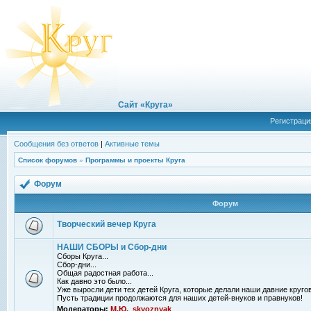
Сайт «Круга»
Регистраци
Сообщения без ответов
|
Активные темы
Список форумов
»
Программы и проекты Круга
Форум
Форум
Творческий вечер Круга
НАШИ СБОРЫ и Сбор-дни
Сборы Круга...
Сбор-дни...
Общая радостная работа...
Как давно это было...
Уже выросли дети тех детей Круга, которые делали наши давние кругов
Пусть традиции продолжаются для наших детей-внуков и правнуков!
Модераторы:
М.Ю.
,
skvoznyak