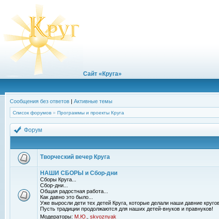
Сайт «Круга»
Сообщения без ответов
|
Активные темы
Список форумов
»
Программы и проекты Круга
Форум
Творческий вечер Круга
НАШИ СБОРЫ и Сбор-дни
Сборы Круга...
Сбор-дни...
Общая радостная работа...
Как давно это было...
Уже выросли дети тех детей Круга, которые делали наши давние кругов
Пусть традиции продолжаются для наших детей-внуков и правнуков!
Модераторы:
М.Ю.
,
skvoznyak