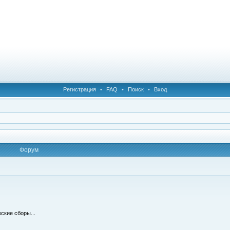
Регистрация
•
FAQ
•
Поиск
•
Вход
Форум
ские сборы...