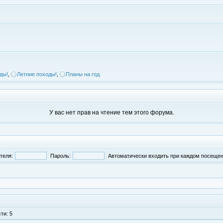
ды!
,
Летние походы!
,
Планы на год.
У вас нет прав на чтение тем этого форума.
теля:
Пароль:
Автоматически входить при каждом посеще
ти: 5