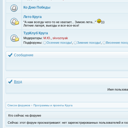
Ко Дню Победы
Лето Круга
"А нам всегда чего-то не хватает... Зимою лета..."
)))
Летние лагеря, выезды и все-все-все!
ТурКлуб Круга
Модераторы:
М.Ю.
,
skvoznyak
Подфорумы:
Осенние походы!
,
Зимние походы!
,
Весенние похо
Сообщение
Вход
Имя пользова
Список форумов
»
Программы и проекты Круга
Кто сейчас на форуме
Сейчас этот форум просматривают: нет зарегистрированных пользователей и гос