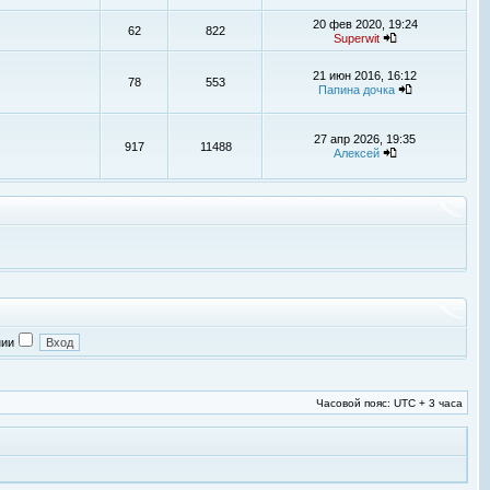
20 фев 2020, 19:24
62
822
Superwit
21 июн 2016, 16:12
78
553
Папина дочка
27 апр 2026, 19:35
917
11488
Алексей
нии
Часовой пояс: UTC + 3 часа