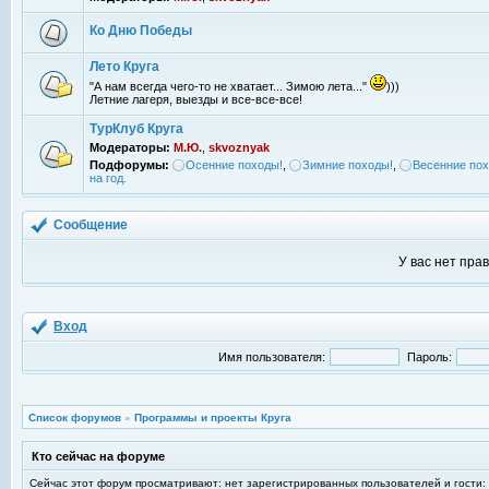
Ко Дню Победы
Лето Круга
"А нам всегда чего-то не хватает... Зимою лета..."
)))
Летние лагеря, выезды и все-все-все!
ТурКлуб Круга
Модераторы:
М.Ю.
,
skvoznyak
Подфорумы:
Осенние походы!
,
Зимние походы!
,
Весенние пох
на год.
Сообщение
У вас нет пра
Вход
Имя пользователя:
Пароль:
Список форумов
»
Программы и проекты Круга
Кто сейчас на форуме
Сейчас этот форум просматривают: нет зарегистрированных пользователей и гости: