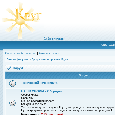
Сайт «Круга»
Регистраци
Сообщения без ответов
|
Активные темы
Список форумов
»
Программы и проекты Круга
Форум
Форум
Творческий вечер Круга
НАШИ СБОРЫ и Сбор-дни
Сборы Круга...
Сбор-дни...
Общая радостная работа...
Как давно это было...
Уже выросли дети тех детей Круга, которые делали наши давние кругов
Пусть традиции продолжаются для наших детей-внуков и правнуков!
Модераторы:
М.Ю.
,
skvoznyak