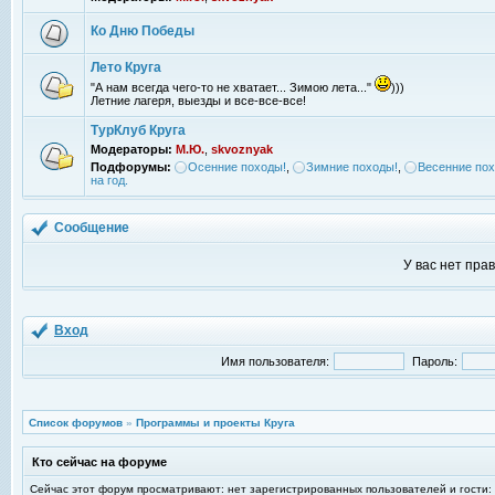
Ко Дню Победы
Лето Круга
"А нам всегда чего-то не хватает... Зимою лета..."
)))
Летние лагеря, выезды и все-все-все!
ТурКлуб Круга
Модераторы:
М.Ю.
,
skvoznyak
Подфорумы:
Осенние походы!
,
Зимние походы!
,
Весенние пох
на год.
Сообщение
У вас нет пра
Вход
Имя пользователя:
Пароль:
Список форумов
»
Программы и проекты Круга
Кто сейчас на форуме
Сейчас этот форум просматривают: нет зарегистрированных пользователей и гости: