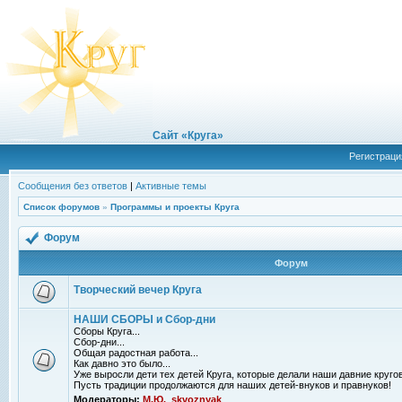
Сайт «Круга»
Регистраци
Сообщения без ответов
|
Активные темы
Список форумов
»
Программы и проекты Круга
Форум
Форум
Творческий вечер Круга
НАШИ СБОРЫ и Сбор-дни
Сборы Круга...
Сбор-дни...
Общая радостная работа...
Как давно это было...
Уже выросли дети тех детей Круга, которые делали наши давние кругов
Пусть традиции продолжаются для наших детей-внуков и правнуков!
Модераторы:
М.Ю.
,
skvoznyak